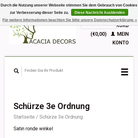
Durch die Nutzung unserer Webseite stimmen Sie dem Gebrauch von Cookies
zur Verbesserung dieser Seite zu.
Diese Nachricht Ausblenden
EUR
Für weitere Informationen beachten Sie bitte unsere Datenschutzerklärung. »
GBP
Deutsch
IHR WARENKORB
Nederlands
(€0,00)
MEIN
English
KONTO
Français
Español
Schürze 3e Ordnung
Startseite
/
Schürze 3e Ordnung
Satin ronde winkel