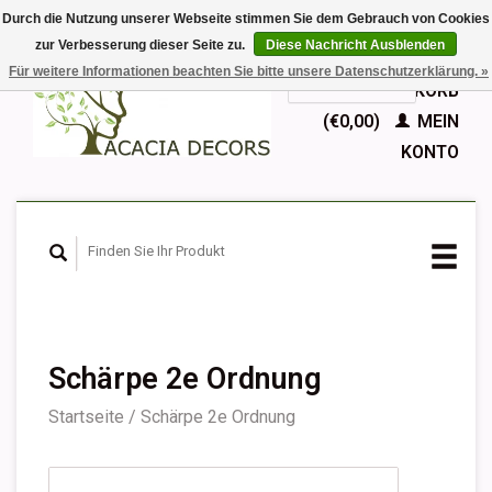
Durch die Nutzung unserer Webseite stimmen Sie dem Gebrauch von Cookies
zur Verbesserung dieser Seite zu.
Diese Nachricht Ausblenden
EUR
Für weitere Informationen beachten Sie bitte unsere Datenschutzerklärung. »
GBP
Deutsch
IHR WARENKORB
Nederlands
(€0,00)
MEIN
English
KONTO
Français
Español
Schärpe 2e Ordnung
Startseite
/
Schärpe 2e Ordnung