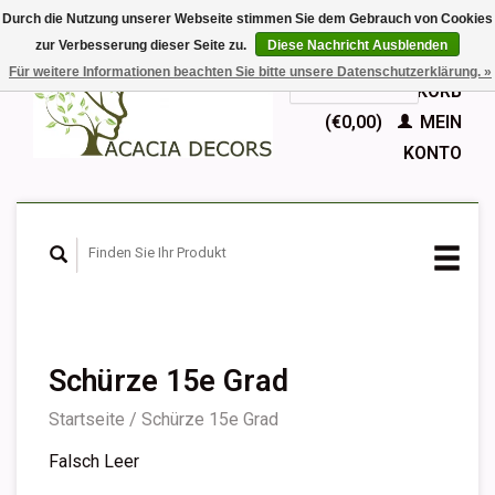
Durch die Nutzung unserer Webseite stimmen Sie dem Gebrauch von Cookies
zur Verbesserung dieser Seite zu.
Diese Nachricht Ausblenden
EUR
Für weitere Informationen beachten Sie bitte unsere Datenschutzerklärung. »
GBP
Deutsch
IHR WARENKORB
Nederlands
(€0,00)
MEIN
English
KONTO
Français
Español
Schürze 15e Grad
Startseite
/
Schürze 15e Grad
Falsch Leer