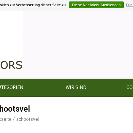
kies zur Verbesserung dieser Seite zu.
Diese Nachricht Ausblenden
Für
ATEGORIEN
WIR SIND
CO
hootsvel
tseite
/
schootsvel