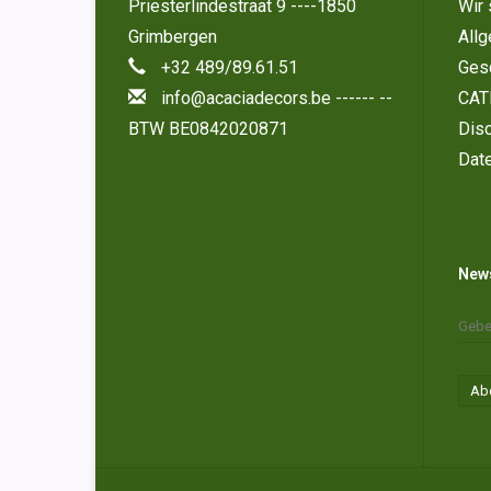
Priesterlindestraat 9 ----1850
Wir 
Grimbergen
All
+32 489/89.61.51
Ges
info@acaciadecors.be
------ --
CAT
BTW BE0842020871
Disc
Dat
News
Ab