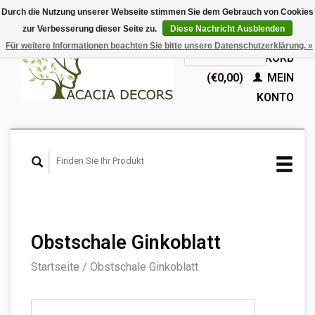
Durch die Nutzung unserer Webseite stimmen Sie dem Gebrauch von Cookies
zur Verbesserung dieser Seite zu.
Diese Nachricht Ausblenden
EUR
Für weitere Informationen beachten Sie bitte unsere Datenschutzerklärung. »
GBP
Deutsch
IHR WARENKORB
Nederlands
(€0,00)
MEIN
English
KONTO
Français
Español
Obstschale Ginkoblatt
Startseite
/
Obstschale Ginkoblatt