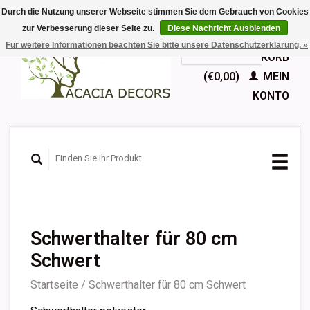
Durch die Nutzung unserer Webseite stimmen Sie dem Gebrauch von Cookies
zur Verbesserung dieser Seite zu.
Diese Nachricht Ausblenden
EUR
Für weitere Informationen beachten Sie bitte unsere Datenschutzerklärung. »
GBP
Deutsch
IHR WARENKORB
Nederlands
(€0,00)
MEIN
English
KONTO
Français
Español
Schwerthalter für 80 cm
Schwert
Startseite
/
Schwerthalter für 80 cm Schwert