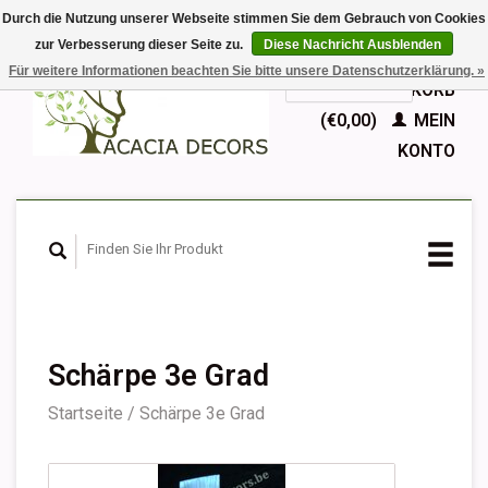
Durch die Nutzung unserer Webseite stimmen Sie dem Gebrauch von Cookies
zur Verbesserung dieser Seite zu.
Diese Nachricht Ausblenden
EUR
Für weitere Informationen beachten Sie bitte unsere Datenschutzerklärung. »
GBP
Deutsch
IHR WARENKORB
Nederlands
(€0,00)
MEIN
English
KONTO
Français
Español
Schärpe 3e Grad
Startseite
/
Schärpe 3e Grad