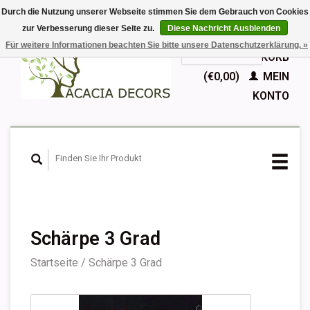
Durch die Nutzung unserer Webseite stimmen Sie dem Gebrauch von Cookies
zur Verbesserung dieser Seite zu.
Diese Nachricht Ausblenden
EUR
Für weitere Informationen beachten Sie bitte unsere Datenschutzerklärung. »
GBP
Deutsch
IHR WARENKORB
Nederlands
(€0,00)
MEIN
English
KONTO
Français
Español
Schärpe 3 Grad
Startseite
/
Schärpe 3 Grad