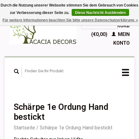
Durch die Nutzung unserer Webseite stimmen Sie dem Gebrauch von Cookies
zur Verbesserung dieser Seite zu.
Diese Nachricht Ausblenden
EUR
Für weitere Informationen beachten Sie bitte unsere Datenschutzerklärung. »
GBP
Deutsch
IHR WARENKORB
Nederlands
(€0,00)
MEIN
English
KONTO
Français
Español
Schärpe 1e Ordung Hand
bestickt
Startseite
/
Schärpe 1e Ordung Hand bestickt