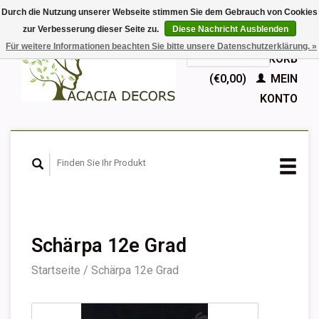
Durch die Nutzung unserer Webseite stimmen Sie dem Gebrauch von Cookies
zur Verbesserung dieser Seite zu.
Diese Nachricht Ausblenden
EUR
Für weitere Informationen beachten Sie bitte unsere Datenschutzerklärung. »
GBP
Deutsch
IHR WARENKORB
Nederlands
(€0,00)
MEIN
English
KONTO
Français
Español
Schärpa 12e Grad
Startseite
/
Schärpa 12e Grad