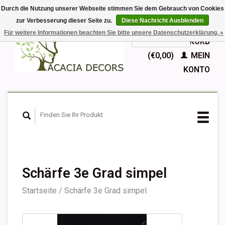
Durch die Nutzung unserer Webseite stimmen Sie dem Gebrauch von Cookies
zur Verbesserung dieser Seite zu.
Diese Nachricht Ausblenden
EUR
Für weitere Informationen beachten Sie bitte unsere Datenschutzerklärung. »
GBP
Deutsch
IHR WARENKORB
Nederlands
(€0,00)
MEIN
English
KONTO
Français
Español
Schärfe 3e Grad simpel
Startseite
/
Schärfe 3e Grad simpel