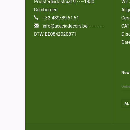
Priesterlindestraat 9 ----1850
Wir 
Grimbergen
All
+32 489/89.61.51
Ges
info@acaciadecors.be
------ --
CAT
BTW BE0842020871
Disc
Dat
News
Ab