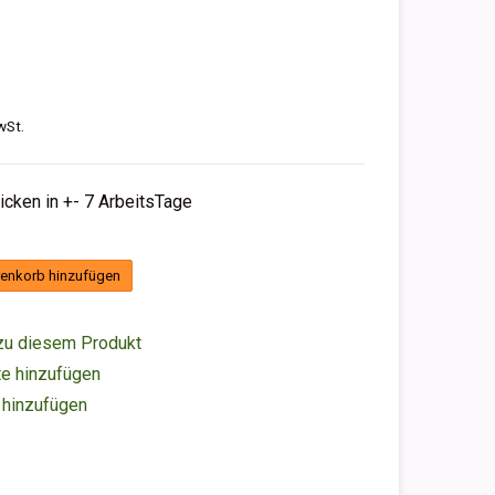
wSt.
hicken in +- 7 ArbeitsTage
enkorb hinzufügen
zu diesem Produkt
e hinzufügen
 hinzufügen