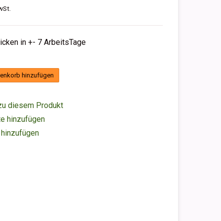
wSt.
hicken in +- 7 ArbeitsTage
enkorb hinzufügen
zu diesem Produkt
e hinzufügen
 hinzufügen