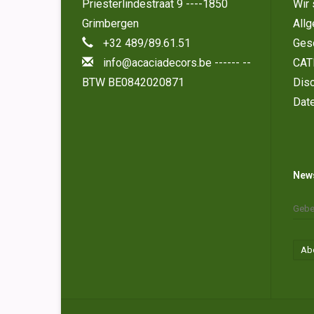
Priesterlindestraat 9 ----1850
Wir 
Grimbergen
All
+32 489/89.61.51
Ges
info@acaciadecors.be
------ --
CAT
BTW BE0842020871
Disc
Dat
News
Ab