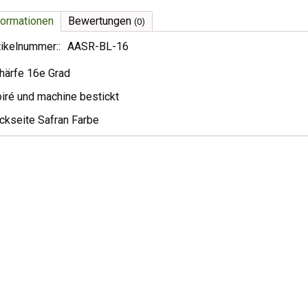
formationen
Bewertungen
(0)
tikelnummer::
AASR-BL-16
härfe 16e Grad
iré und machine bestickt
ckseite Safran Farbe