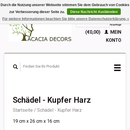
Durch die Nutzung unserer Webseite stimmen Sie dem Gebrauch von Cookies
zur Verbesserung dieser Seite zu.
Diese Nachricht Ausblenden
EUR
Für weitere Informationen beachten Sie bitte unsere Datenschutzerklärung. »
GBP
Deutsch
IHR WARENKORB
Nederlands
(€0,00)
MEIN
English
KONTO
Français
Español
Schädel - Kupfer Harz
Startseite
/
Schädel - Kupfer Harz
19 cm x 26 cm x 16 cm