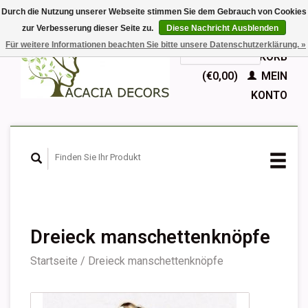
Durch die Nutzung unserer Webseite stimmen Sie dem Gebrauch von Cookies
zur Verbesserung dieser Seite zu.
Diese Nachricht Ausblenden
EUR
Für weitere Informationen beachten Sie bitte unsere Datenschutzerklärung. »
GBP
Deutsch
IHR WARENKORB
Nederlands
(€0,00)
MEIN
English
KONTO
Français
Español
Dreieck manschettenknöpfe
Startseite
/
Dreieck manschettenknöpfe