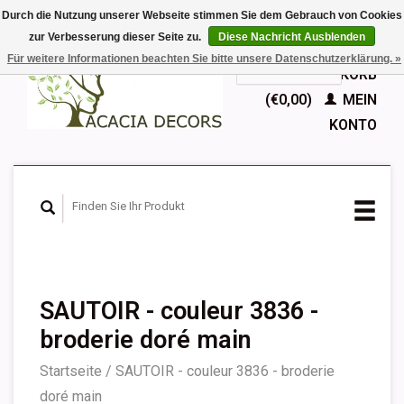
Durch die Nutzung unserer Webseite stimmen Sie dem Gebrauch von Cookies
zur Verbesserung dieser Seite zu.
Diese Nachricht Ausblenden
EUR
Für weitere Informationen beachten Sie bitte unsere Datenschutzerklärung. »
GBP
Deutsch
IHR WARENKORB
Nederlands
(€0,00)
MEIN
English
KONTO
Français
Español
SAUTOIR - couleur 3836 -
broderie doré main
Startseite
/
SAUTOIR - couleur 3836 - broderie
doré main