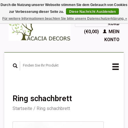
Durch die Nutzung unserer Webseite stimmen Sie dem Gebrauch von Cookies
zur Verbesserung dieser Seite zu.
Diese Nachricht Ausblenden
EUR
Für weitere Informationen beachten Sie bitte unsere Datenschutzerklärung. »
GBP
Deutsch
IHR WARENKORB
Nederlands
(€0,00)
MEIN
English
KONTO
Français
Español
Ring schachbrett
Startseite
/
Ring schachbrett