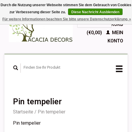
Durch die Nutzung unserer Webseite stimmen Sie dem Gebrauch von Cookies
zur Verbesserung dieser Seite zu.
Diese Nachricht Ausblenden
EUR
Für weitere Informationen beachten Sie bitte unsere Datenschutzerklärung. »
GBP
Deutsch
IHR WARENKORB
Nederlands
(€0,00)
MEIN
English
KONTO
Français
Español
Pin tempelier
Startseite
/
Pin tempelier
Pin tempelier