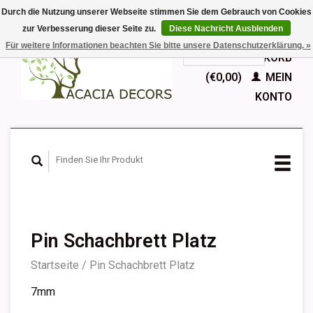
Durch die Nutzung unserer Webseite stimmen Sie dem Gebrauch von Cookies
zur Verbesserung dieser Seite zu.
Diese Nachricht Ausblenden
EUR
Für weitere Informationen beachten Sie bitte unsere Datenschutzerklärung. »
GBP
Deutsch
IHR WARENKORB
Nederlands
(€0,00)
MEIN
English
KONTO
Français
Español
Pin Schachbrett Platz
Startseite
/
Pin Schachbrett Platz
7mm