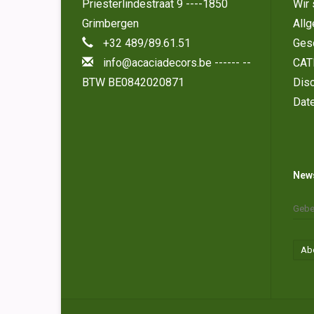
Priesterlindestraat 9 ----1850
Wir 
Grimbergen
All
+32 489/89.61.51
Ges
info@acaciadecors.be
------ --
CAT
BTW BE0842020871
Disc
Dat
News
Ab