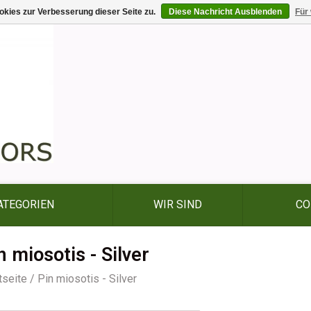
kies zur Verbesserung dieser Seite zu.
Diese Nachricht Ausblenden
Für
ATEGORIEN
WIR SIND
CO
n miosotis - Silver
tseite
/
Pin miosotis - Silver