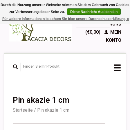
Durch die Nutzung unserer Webseite stimmen Sie dem Gebrauch von Cookies
zur Verbesserung dieser Seite zu.
Diese Nachricht Ausblenden
EUR
Für weitere Informationen beachten Sie bitte unsere Datenschutzerklärung. »
GBP
Deutsch
IHR WARENKORB
Nederlands
(€0,00)
MEIN
English
KONTO
Français
Español
Pin akazie 1 cm
Startseite
/
Pin akazie 1 cm