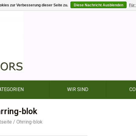
kies zur Verbesserung dieser Seite zu.
Diese Nachricht Ausblenden
Für
ATEGORIEN
WIR SIND
CO
rring-blok
tseite
/
Ohrring-blok