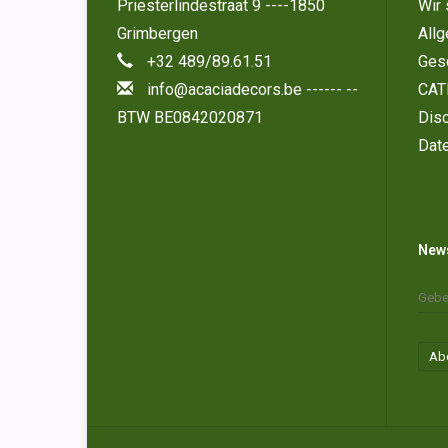
Priesterlindestraat 9 ----1850
Wir 
Grimbergen
All
+32 489/89.61.51
Ges
info@acaciadecors.be
------ --
CAT
BTW BE0842020871
Disc
Dat
News
Ab