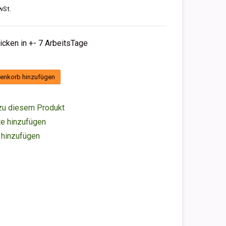
wSt.
hicken in +- 7 ArbeitsTage
enkorb hinzufügen
zu diesem Produkt
e hinzufügen
 hinzufügen