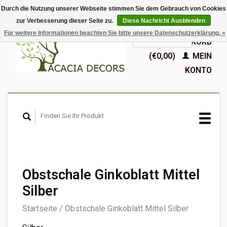
Durch die Nutzung unserer Webseite stimmen Sie dem Gebrauch von Cookies
zur Verbesserung dieser Seite zu.
Diese Nachricht Ausblenden
EUR
Für weitere Informationen beachten Sie bitte unsere Datenschutzerklärung. »
GBP
Deutsch
IHR WARENKORB
Nederlands
(€0,00)
MEIN
English
KONTO
Français
Español
Obstschale Ginkoblatt Mittel
Silber
Startseite
/
Obstschale Ginkoblatt Mittel Silber