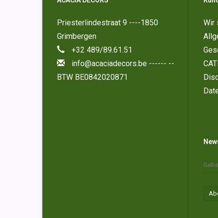
ACACIA DECORS
Kun
Priesterlindestraat 9 ----1850
Wir 
Grimbergen
All
+32 489/89.61.51
Ges
info@acaciadecors.be
------ --
CAT
BTW BE0842020871
Disc
Dat
News
Ab