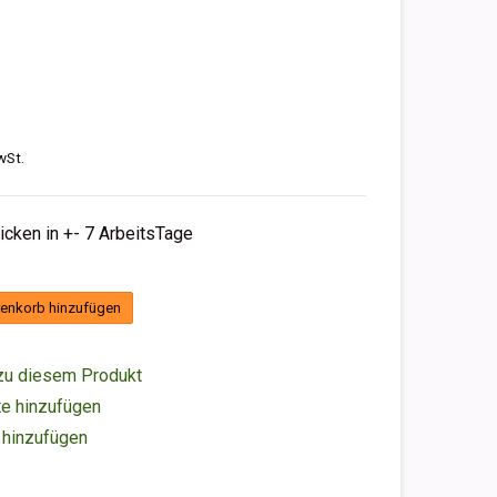
wSt.
hicken in +- 7 ArbeitsTage
enkorb hinzufügen
zu diesem Produkt
e hinzufügen
 hinzufügen