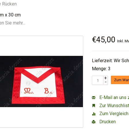
e Rücken
cm x 30 cm
n Sie mehr...
€45,00
Inkl. M
Lieferzeit: Wir Sc
Menge: 3
+
Zum War
-
E-Mail an uns 
Zur Wunschlist
Zum Vergleich
Drucken