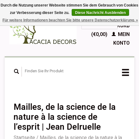
Durch die Nutzung unserer Webseite stimmen Sie dem Gebrauch von Cookies
zur Verbesserung dieser Seite zu.
Diese Nachricht Ausblenden
EUR
Für weitere Informationen beachten Sie bitte unsere Datenschutzerklärung. »
GBP
Deutsch
IHR WARENKORB
Nederlands
(€0,00)
MEIN
English
KONTO
Français
Español
Mailles, de la science de la
nature à la science de
l’esprit | Jean Delruelle
Startseite
/
Mailles, de la science de la nature à la