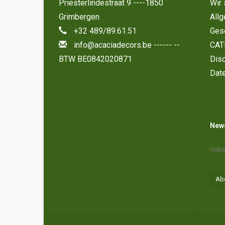
Priesterlindestraat 9 ----1850
Wir 
Grimbergen
All
+32 489/89.61.51
Ges
info@acaciadecors.be
------ --
CAT
BTW BE0842020871
Disc
Dat
News
Ab