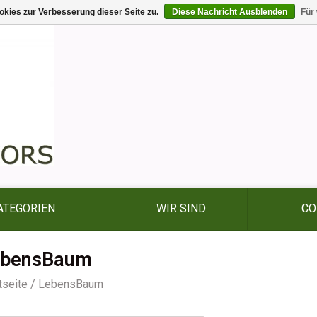
kies zur Verbesserung dieser Seite zu.
Diese Nachricht Ausblenden
Für
ATEGORIEN
WIR SIND
CO
ebensBaum
tseite
/
LebensBaum