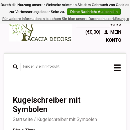
Durch die Nutzung unserer Webseite stimmen Sie dem Gebrauch von Cookies
zur Verbesserung dieser Seite zu.
Diese Nachricht Ausblenden
EUR
Für weitere Informationen beachten Sie bitte unsere Datenschutzerklärung. »
GBP
Deutsch
IHR WARENKORB
Nederlands
(€0,00)
MEIN
English
KONTO
Français
Español
Kugelschreiber mit
Symbolen
Startseite
/
Kugelschreiber mit Symbolen