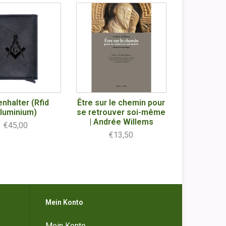
enhalter (Rfid
Être sur le chemin pour
luminium)
se retrouver soi-même
| Andrée Willems
€45,00
€13,50
Mein Konto
Mein Konto