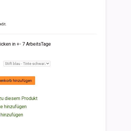
wSt.
hicken in +- 7 ArbeitsTage
enkorb hinzufügen
zu diesem Produkt
e hinzufügen
 hinzufügen