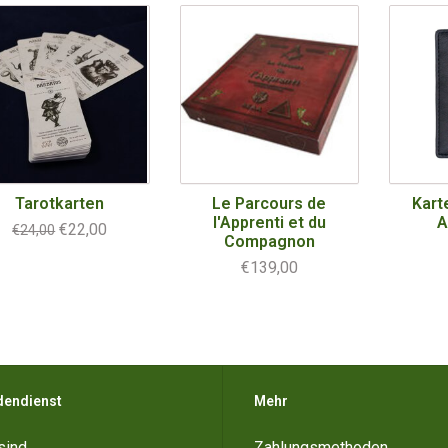
Tarotkarten
Le Parcours de
Kart
l'Apprenti et du
A
€22,00
€24,00
Compagnon
€139,00
dendienst
Mehr
sind
Zahlungsmethoden