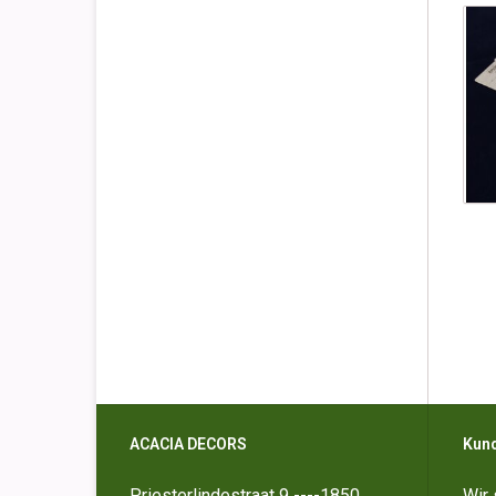
ACACIA DECORS
Kun
Priesterlindestraat 9 ----1850
Wir 