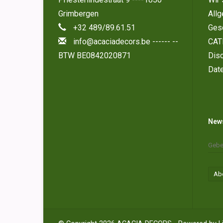
Grimbergen
All
+32 489/89.61.51
Ges
info@acaciadecors.be
------ --
CAT
BTW BE0842020871
Disc
Dat
News
Ab