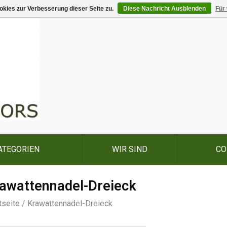
kies zur Verbesserung dieser Seite zu.
Diese Nachricht Ausblenden
Für
ATEGORIEN
WIR SIND
CO
awattennadel-Dreieck
tseite
/
Krawattennadel-Dreieck