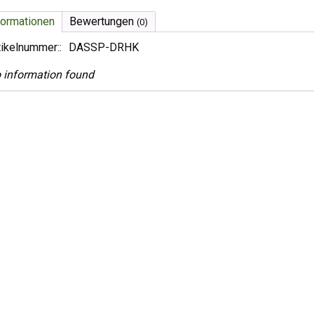
formationen
Bewertungen
(0)
tikelnummer::
DASSP-DRHK
 information found