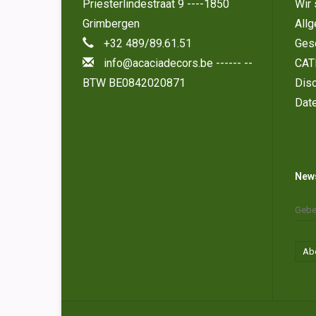
Priesterlindestraat 9 ----1850
Wir 
Grimbergen
All
+32 489/89.61.51
Ges
info@acaciadecors.be
------ --
CAT
BTW BE0842020871
Disc
Dat
News
Ab