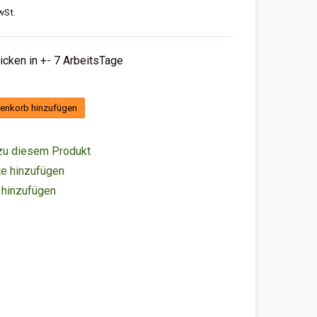
wSt.
hicken in +- 7 ArbeitsTage
enkorb hinzufügen
zu diesem Produkt
e hinzufügen
 hinzufügen