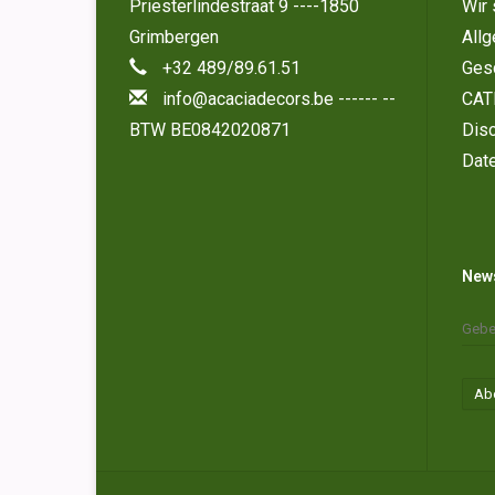
Priesterlindestraat 9 ----1850
Wir 
Grimbergen
All
+32 489/89.61.51
Ges
info@acaciadecors.be
------ --
CAT
BTW BE0842020871
Disc
Dat
News
Ab