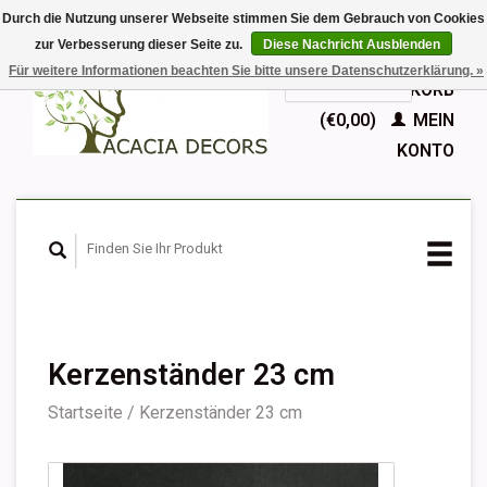
Durch die Nutzung unserer Webseite stimmen Sie dem Gebrauch von Cookies
zur Verbesserung dieser Seite zu.
Diese Nachricht Ausblenden
EUR
Für weitere Informationen beachten Sie bitte unsere Datenschutzerklärung. »
GBP
Deutsch
IHR WARENKORB
Nederlands
(€0,00)
MEIN
English
KONTO
Français
Español
Kerzenständer 23 cm
Startseite
/
Kerzenständer 23 cm