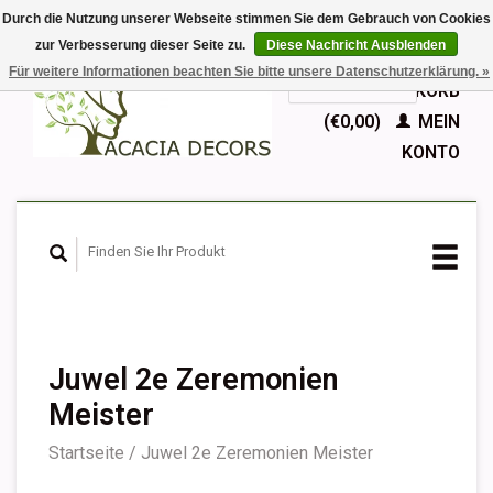
Durch die Nutzung unserer Webseite stimmen Sie dem Gebrauch von Cookies
zur Verbesserung dieser Seite zu.
Diese Nachricht Ausblenden
EUR
Für weitere Informationen beachten Sie bitte unsere Datenschutzerklärung. »
GBP
Deutsch
IHR WARENKORB
Nederlands
(€0,00)
MEIN
English
KONTO
Français
Español
Juwel 2e Zeremonien
Meister
Startseite
/
Juwel 2e Zeremonien Meister