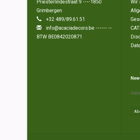
Priesterlindestraat 9 ----1850
Wir 
Grimbergen
All
+32 489/89.61.51
Ges
info@acaciadecors.be
------ --
CAT
BTW BE0842020871
Disc
Dat
News
Ab