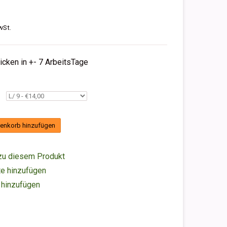
wSt.
hicken in +- 7 ArbeitsTage
enkorb hinzufügen
zu diesem Produkt
e hinzufügen
 hinzufügen