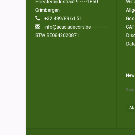
Priesterlindestraat 9 ----1850
Wir 
Grimbergen
All
+32 489/89.61.51
Ges
info@acaciadecors.be
------ --
CAT
BTW BE0842020871
Disc
Dat
News
Ab