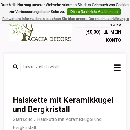
Durch die Nutzung unserer Webseite stimmen Sie dem Gebrauch von Cookies
zur Verbesserung dieser Seite zu.
Diese Nachricht Ausblenden
EUR
Für weitere Informationen beachten Sie bitte unsere Datenschutzerklärung. »
GBP
Deutsch
IHR WARENKORB
Nederlands
(€0,00)
MEIN
English
KONTO
Français
Español
Halskette mit Keramikkugel
und Bergkristall
Startseite
/
Halskette mit Keramikkugel und
Bergkristall