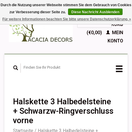
Durch die Nutzung unserer Webseite stimmen Sie dem Gebrauch von Cookies
zur Verbesserung dieser Seite zu.
Diese Nachricht Ausblenden
EUR
Für weitere Informationen beachten Sie bitte unsere Datenschutzerklärung. »
GBP
Deutsch
IHR WARENKORB
Nederlands
(€0,00)
MEIN
English
KONTO
Français
Español
Halskette 3 Halbedelsteine ​​
+ Schwarzw-Ringverschluss
vorne
Startseite
/
Halskette 3 Halbedelsteine ​​+