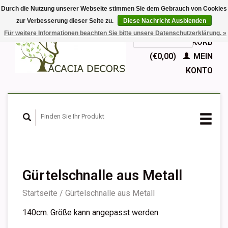
Durch die Nutzung unserer Webseite stimmen Sie dem Gebrauch von Cookies
zur Verbesserung dieser Seite zu.
Diese Nachricht Ausblenden
EUR
Für weitere Informationen beachten Sie bitte unsere Datenschutzerklärung. »
GBP
Deutsch
IHR WARENKORB
Nederlands
(€0,00)
MEIN
English
KONTO
Français
Español
Gürtelschnalle aus Metall
Startseite
/
Gürtelschnalle aus Metall
140cm. Größe kann angepasst werden