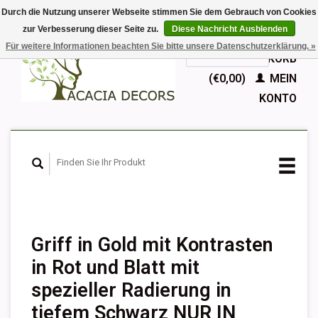
Durch die Nutzung unserer Webseite stimmen Sie dem Gebrauch von Cookies
zur Verbesserung dieser Seite zu.
Diese Nachricht Ausblenden
EUR
Für weitere Informationen beachten Sie bitte unsere Datenschutzerklärung. »
GBP
Deutsch
IHR WARENKORB
Nederlands
(€0,00)
MEIN
English
KONTO
Français
Español
Griff in Gold mit Kontrasten
in Rot und Blatt mit
spezieller Radierung in
tiefem Schwarz NUR IN