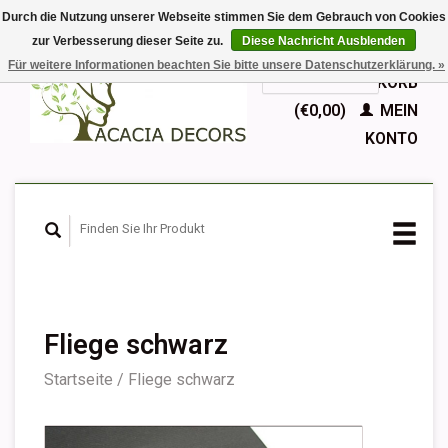
Durch die Nutzung unserer Webseite stimmen Sie dem Gebrauch von Cookies
zur Verbesserung dieser Seite zu.
Diese Nachricht Ausblenden
EUR
Für weitere Informationen beachten Sie bitte unsere Datenschutzerklärung. »
GBP
Deutsch
IHR WARENKORB
Nederlands
(€0,00)
MEIN
English
KONTO
Français
Español
Fliege schwarz
Startseite
/
Fliege schwarz