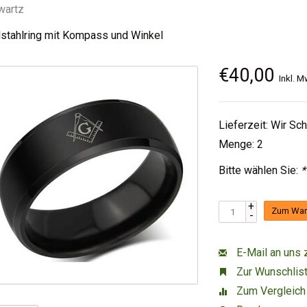
wartz
stahlring mit Kompass und Winkel
€40,00
Inkl. M
Lieferzeit: Wir Sc
Menge: 2
Bitte wählen Sie:
*
+
Zum War
-
E-Mail an uns 
Zur Wunschlist
Zum Vergleich