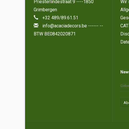
Priesterlindestraat 9 ----1850
Wir 
Grimbergen
All
+32 489/89.61.51
Ges
info@acaciadecors.be
------ --
CAT
BTW BE0842020871
Disc
Dat
News
Ab