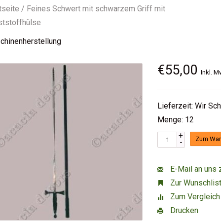
tseite
/
Feines Schwert mit schwarzem Griff mit
ststoffhülse
chinenherstellung
€55,00
Inkl. M
Lieferzeit: Wir Sc
Menge: 12
+
Zum War
-
E-Mail an uns 
Zur Wunschlist
Zum Vergleich
Drucken