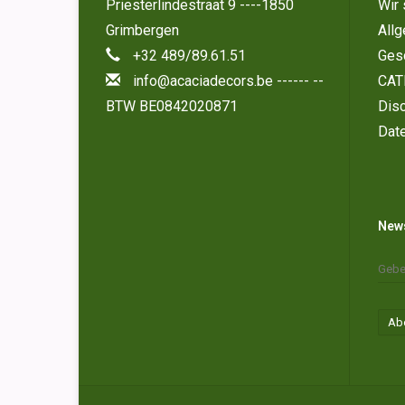
Priesterlindestraat 9 ----1850
Wir 
Grimbergen
All
+32 489/89.61.51
Ges
info@acaciadecors.be
------ --
CAT
BTW BE0842020871
Disc
Dat
News
Ab