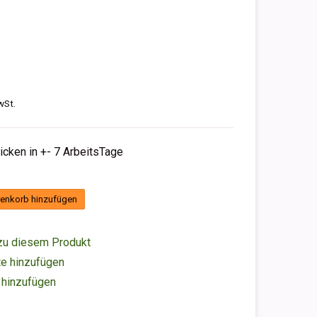
wSt.
hicken in +- 7 ArbeitsTage
enkorb hinzufügen
zu diesem Produkt
e hinzufügen
 hinzufügen