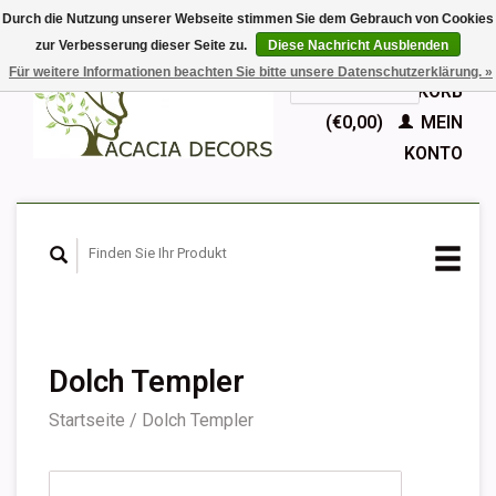
Durch die Nutzung unserer Webseite stimmen Sie dem Gebrauch von Cookies
zur Verbesserung dieser Seite zu.
Diese Nachricht Ausblenden
EUR
Für weitere Informationen beachten Sie bitte unsere Datenschutzerklärung. »
GBP
Deutsch
IHR WARENKORB
Nederlands
(€0,00)
MEIN
English
KONTO
Français
Español
Dolch Templer
Startseite
/
Dolch Templer