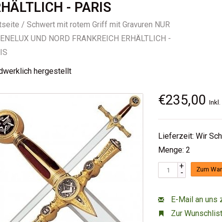
HÄLTLICH - PARIS
tseite
/
Schwert mit rotem Griff mit Gravuren NUR
BENELUX UND NORD FRANKREICH ERHÄLTLICH -
IS
werklich hergestellt
€235,00
Inkl
Lieferzeit: Wir Sc
Menge: 2
+
Zum War
-
E-Mail an uns 
Zur Wunschlist