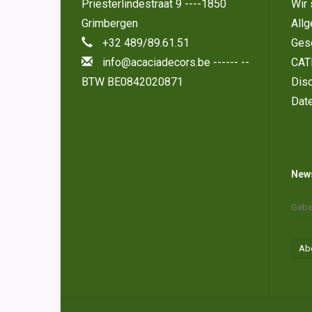
Priesterlindestraat 9 ----1850
Wir 
Grimbergen
All
+32 489/89.61.51
Ges
info@acaciadecors.be
------ --
CAT
BTW BE0842020871
Disc
Dat
News
Ab