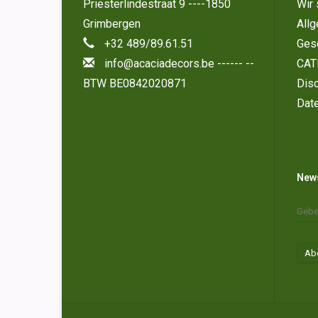
Priesterlindestraat 9 ----1850
Wir 
Grimbergen
All
+32 489/89.61.51
Ges
info@acaciadecors.be
------ --
CAT
BTW BE0842020871
Disc
Dat
News
Ab