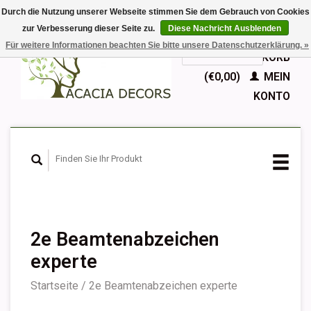
Durch die Nutzung unserer Webseite stimmen Sie dem Gebrauch von Cookies
zur Verbesserung dieser Seite zu.
Diese Nachricht Ausblenden
EUR
Für weitere Informationen beachten Sie bitte unsere Datenschutzerklärung. »
GBP
Deutsch
IHR WARENKORB
Nederlands
(€0,00)
MEIN
English
KONTO
Français
Español
2e Beamtenabzeichen
experte
Startseite
/
2e Beamtenabzeichen experte