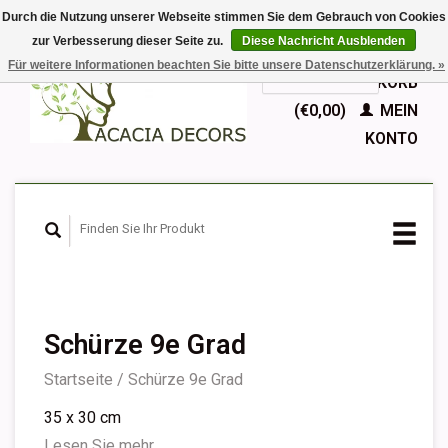
Durch die Nutzung unserer Webseite stimmen Sie dem Gebrauch von Cookies
zur Verbesserung dieser Seite zu.
Diese Nachricht Ausblenden
EUR
Für weitere Informationen beachten Sie bitte unsere Datenschutzerklärung. »
GBP
Deutsch
IHR WARENKORB
Nederlands
(€0,00)
MEIN
English
KONTO
Français
Español
Schürze 9e Grad
Startseite
/
Schürze 9e Grad
35 x 30 cm
Lesen Sie mehr...