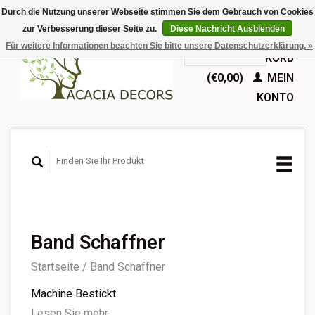
Durch die Nutzung unserer Webseite stimmen Sie dem Gebrauch von Cookies
zur Verbesserung dieser Seite zu.
Diese Nachricht Ausblenden
EUR
Für weitere Informationen beachten Sie bitte unsere Datenschutzerklärung. »
GBP
Deutsch
IHR WARENKORB
Nederlands
(€0,00)
MEIN
English
KONTO
Français
Español
Band Schaffner
Startseite
/
Band Schaffner
Machine Bestickt
Lesen Sie mehr...