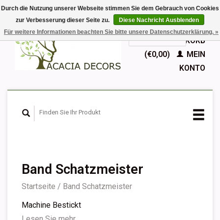
Durch die Nutzung unserer Webseite stimmen Sie dem Gebrauch von Cookies
zur Verbesserung dieser Seite zu.
Diese Nachricht Ausblenden
EUR
Für weitere Informationen beachten Sie bitte unsere Datenschutzerklärung. »
GBP
Deutsch
IHR WARENKORB
Nederlands
(€0,00)
MEIN
English
KONTO
Français
Español
Band Schatzmeister
Startseite
/
Band Schatzmeister
Machine Bestickt
Lesen Sie mehr...