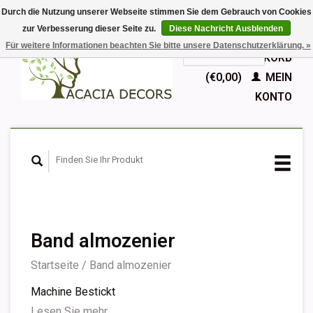
Durch die Nutzung unserer Webseite stimmen Sie dem Gebrauch von Cookies
zur Verbesserung dieser Seite zu.
Diese Nachricht Ausblenden
EUR
Für weitere Informationen beachten Sie bitte unsere Datenschutzerklärung. »
GBP
Deutsch
IHR WARENKORB
Nederlands
(€0,00)
MEIN
English
KONTO
Français
Español
Band almozenier
Startseite
/
Band almozenier
Machine Bestickt
Lesen Sie mehr...