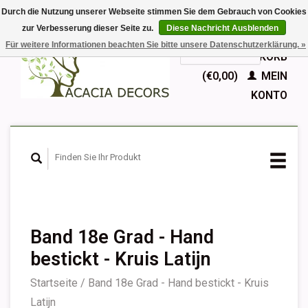
Durch die Nutzung unserer Webseite stimmen Sie dem Gebrauch von Cookies
zur Verbesserung dieser Seite zu.
Diese Nachricht Ausblenden
EUR
Für weitere Informationen beachten Sie bitte unsere Datenschutzerklärung. »
GBP
Deutsch
IHR WARENKORB
Nederlands
(€0,00)
MEIN
English
KONTO
Français
Español
Band 18e Grad - Hand
bestickt - Kruis Latijn
Startseite
/
Band 18e Grad - Hand bestickt - Kruis
Latijn